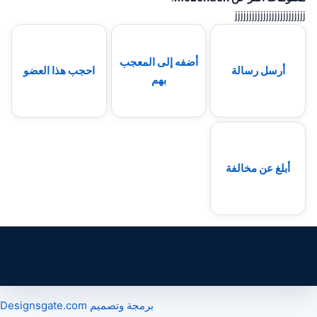
jjjjjjjjjjjjjjjjjjjjjjjjj
أضفه إلى المعجب
أرسل رسالة
احجب هذا العضو
بهم
أبلغ عن مخالفة
برمجة وتصميم Designsgate.com