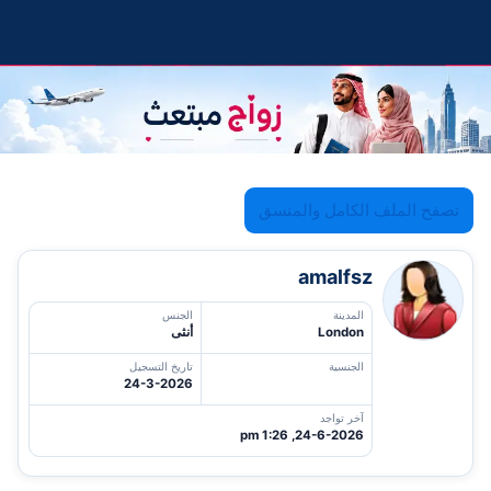
تصفح الملف الكامل والمنسق
amalfsz
المدينة
الجنس
London
أنثى
الجنسية
تاريخ التسجيل
24-3-2026
آخر تواجد
24-6-2026, 1:26 pm